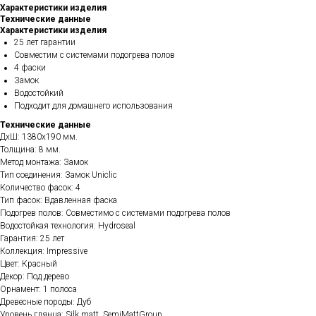
Характеристики изделия
Технические данные
Характеристики изделия
25 лет гарантии
Совместим с системами подогрева полов
4 фаски
Замок
Водостойкий
Подходит для домашнего использования
Технические данные
ДхШ: 1380х190 мм.
Толщина: 8 мм.
Метод монтажа: Замок
Тип соединения: Замок Uniclic
Количество фасок: 4
Тип фасок: Вдавленная фаска
Подогрев полов: Совместимо с системами подогрева полов
Водостойкая технология: Hydroseal
Гарантия: 25 лет
Коллекция: Impressive
Цвет: Красный
Декор: Под дерево
Орнамент: 1 полоса
Древесные породы: Дуб
Уровень глянца: Silk matt, SemiMattGroup