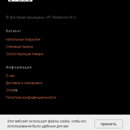
© Все права защищены. ИП Железняк М.Н.
Каталог
Напольные покрытия
Стеновые панели
Сопутствующие товары
Информация
О нас
Доставка и самовывоз
Опла
та
Политика конфиденциальности
Этот веб-сайт использует файлы cookie, чтобы его
Tilda
Made on
принять
использование было удобным для вас