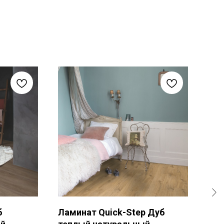
А
б
Ламинат Quick-Step Дуб
Пар