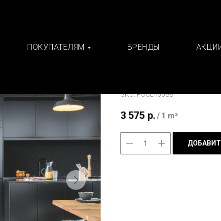
ПОКУПАТЕЛЯМ
БРЕНДЫ
АКЦИ
Винил Quick-Step
Quick-Step
SKU:
PUCL40088
3 575
р.
/
1 m²
ДОБАВИТ