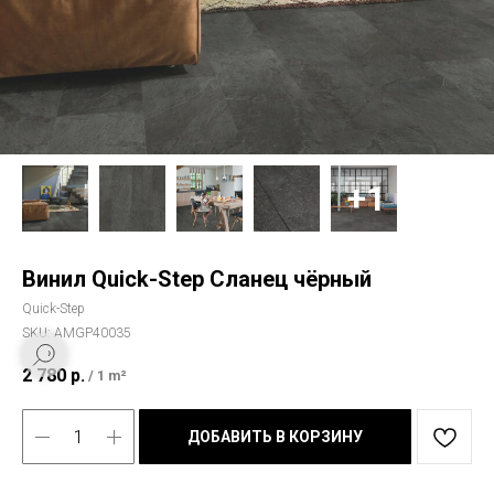
Винил Quick-Step Сланец чёрный
Quick-Step
SKU:
AMGP40035
2 780
р.
/
1 m²
ДОБАВИТЬ В КОРЗИНУ