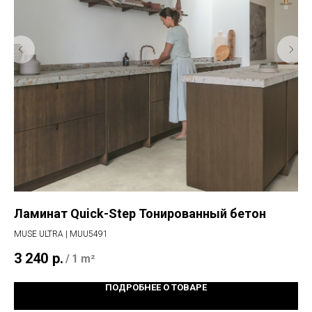
Ламинат Quick-Step Тонированный бетон
Ви
MUSE ULTRA | MUU5491
AM
3 240
р.
3 
/
1 m²
ПОДРОБНЕЕ О ТОВАРЕ