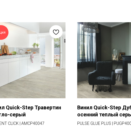
ция
ил Quick-Step Травертин
Винил Quick-Step Ду
тло-серый
осенний теплый сер
ENT CLICK | AMCP40047
PULSE GLUE PLUS | PUGP40