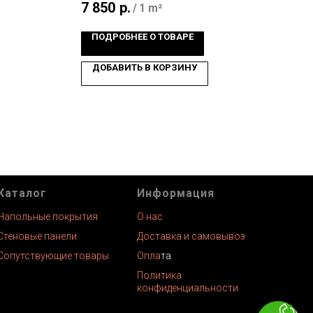
7 850
р.
5 4
/
1 m²
ПОДРОБНЕЕ О ТОВАРЕ
ПО
ДОБАВИТЬ В КОРЗИНУ
Д
Каталог
Информация
Напольные покрытия
О нас
Стеновые панели
Доставка и самовывоз
Сопутствующие товары
Опла
та
Политика
конфиденциальности