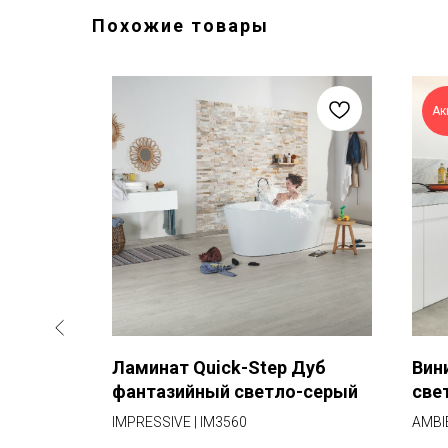
Похожие товары
Ак
Дуб
Ламинат Quick-Step Дуб
Вин
нный
фантазийный светло-серый
све
IMPRESSIVE | IM3560
AMBI