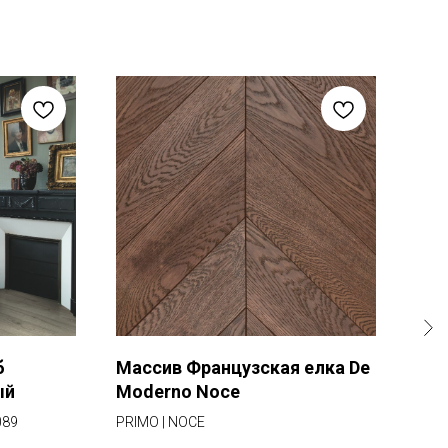
б
Массив Французская елка De
Инж
ый
Moderno Noce
Mod
089
PRIMO | NOCE
PRIM