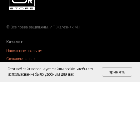
© Все права защищены. ИП Железняк М.Н.
Каталог
Напольные покрытия
Стеновые панели
Сопутствующие товары
Этот веб-сайт использует файлы cookie, чтобы его
принять
использование было удобным для вас
Информация
О нас
Доставка и самовывоз
Опла
та
Политика конфиденциальности