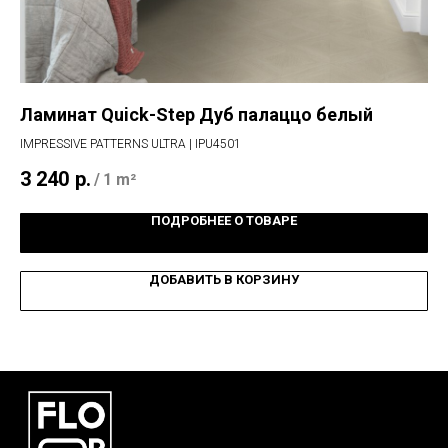
Ламинат Quick-Step Дуб палаццо белый
Ла
IMPRESSIVE PATTERNS ULTRA | IPU4501
IMP
3 240
р.
3 
/
1 m²
ПОДРОБНЕЕ О ТОВАРЕ
ДОБАВИТЬ В КОРЗИНУ