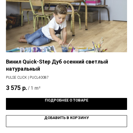
Винил Quick-Step Дуб осенний светлый
Мо
натуральный
ТР
PULSE CLICK | PUCL40087
19
3 575
р.
/
1 m²
ПОДРОБНЕЕ О ТОВАРЕ
ДОБАВИТЬ В КОРЗИНУ