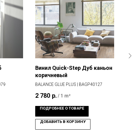
б
Винил Quick-Step Дуб каньон
Мас
коричневый
Gri
079
BALANCE GLUE PLUS | BAGP40127
PREM
2 780
р.
8 2
/
1 m²
ПОДРОБНЕЕ О ТОВАРЕ
ПО
ДОБАВИТЬ В КОРЗИНУ
Д