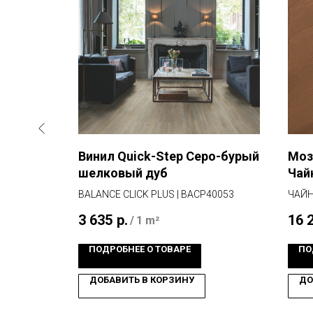
лка
Винил Quick-Step Серо-бурый
Моз
ассвет
шелковый дуб
Чай
ННЫЙ
BALANCE CLICK PLUS | BACP40053
ЧАЙН
3 635
р.
16 
/
1 m²
ПОДРОБНЕЕ О ТОВАРЕ
ПО
ДОБАВИТЬ В КОРЗИНУ
ДО