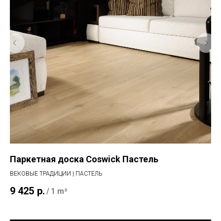
з
Паркетная доска Coswick Пастель
Ви
к
ВЕКОВЫЕ ТРАДИЦИИ | ПАСТЕЛЬ
BAL
9 425
р.
/
1 m²
3 