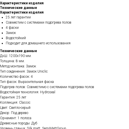
Характеристики изделия
Технические данные
Характеристики изделия
25 лет гарантии
Совместим с системами подогрева полов
4 фаски
Замок
Водостойкий
Подходит для домашнего использования
Технические данные
ДхШ: 1200х190 мм.
Толщина: 8 мм.
Метод монтажа: Замок
Тип соединения: Замок Uniclic
Количество фасок: 4
Тип фасок: Выразительная фаска
Подогрев полов: Совместимо с системами подогрева полов
Водостойкая технология: Hydroseal
Гарантия: 25 лет
Коллекция: Classic
Цвет: Светло-серый
Декор: Под дерево
Орнамент: 1 полоса
Древесные породы: Дуб
Уровень глянца: Silk matt, SemiMattGroup