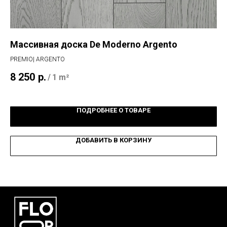
Массивная доска De Moderno Argento
Co
Н
PREMIO| ARGENTO
FAM
8 250
р.
/
1 m²
2 
ПОДРОБНЕЕ О ТОВАРЕ
ДОБАВИТЬ В КОРЗИНУ