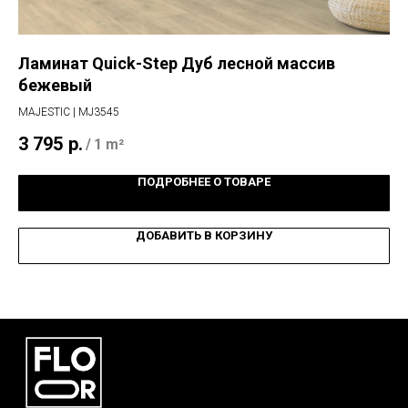
Ламинат Quick-Step Дуб лесной массив
Кв
бежевый
FUJ
MAJESTIC | MJ3545
2 
3 795
р.
/
1 m²
ПОДРОБНЕЕ О ТОВАРЕ
ДОБАВИТЬ В КОРЗИНУ