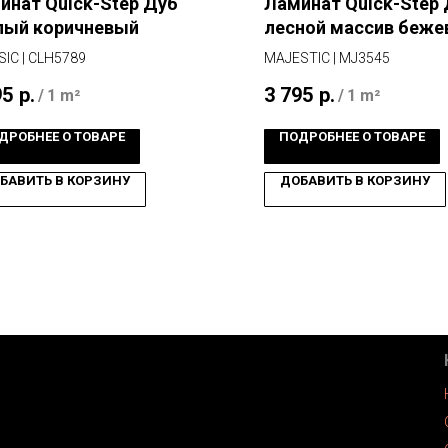
инат Quick-Step Дуб
Ламинат Quick-Step
лый коричневый
лесной массив беж
IC | CLH5789
MAJESTIC | MJ3545
95
р.
3 795
р.
/
1 m²
/
1 m²
ДРОБНЕЕ О ТОВАРЕ
ПОДРОБНЕЕ О ТОВАРЕ
БАВИТЬ В КОРЗИНУ
ДОБАВИТЬ В КОРЗИНУ