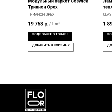
Дуб
Модульный паркет Coswick
Лам
й
Трианон Орех
теп
ТРИАНОН ОРЕХ
CLASS
19 768
р.
1 8
/
1 m²
ПОДРОБНЕЕ О ТОВАРЕ
ПО
ДОБАВИТЬ В КОРЗИНУ
ДО