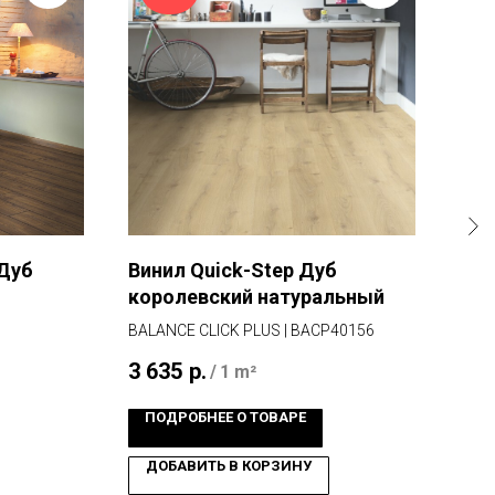
 Дуб
Винил Quick-Step Дуб
Пар
королевский натуральный
Сие
BALANCE CLICK PLUS | BACP40156
АВТ
3 635
р.
10 
/
1 m²
ПОДРОБНЕЕ О ТОВАРЕ
ПО
ДОБАВИТЬ В КОРЗИНУ
Д