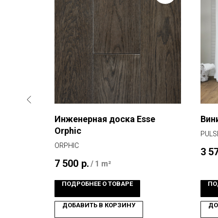
Дуб
Инженерная доска Esse
Вин
Orphic
PULSE
 | IPU4672
ORPHIC
3 5
7 500
р.
/
1 m²
ПОДРОБНЕЕ О ТОВАРЕ
ПО
ДОБАВИТЬ В КОРЗИНУ
ДО