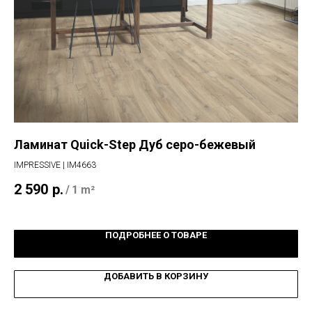
Ламинат Quick-Step Дуб серо-бежевый
Мо
Д
IMPRESSIVE | IM4663
ВЕ
2 590
р.
/
1 m²
16
ПОДРОБНЕЕ О ТОВАРЕ
ДОБАВИТЬ В КОРЗИНУ