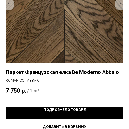
Паркет Французская елка De Moderno Abbaio
Па
Н
ROMANICO | ABBAIO
ФР
7 750
р.
/
1 m²
11
ПОДРОБНЕЕ О ТОВАРЕ
ДОБАВИТЬ В КОРЗИНУ