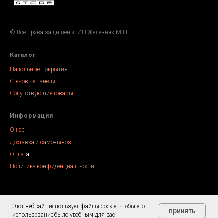
© Все права защищены. ИП Железняк М.Н.
Каталог
Напольные покрытия
Стеновые панели
Сопутствующие товары
Информация
О нас
Доставка и самовывоз
Опла
та
Политика конфиденциальности
Этот веб-сайт использует файлы cookie, чтобы его
Tilda
Made on
принять
использование было удобным для вас