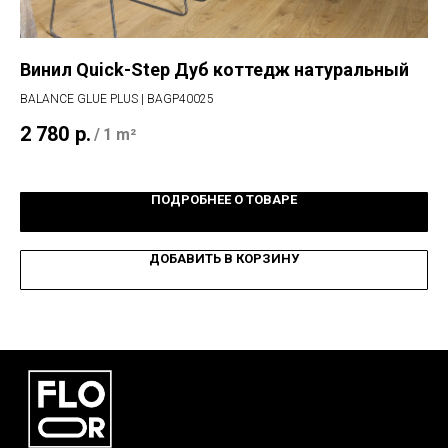
Винил Quick-Step Дуб коттедж натуральный
Ла
к
BALANCE GLUE PLUS | BAGP40025
IMP
2 780
р.
/
1 m²
2 
ПОДРОБНЕЕ О ТОВАРЕ
ДОБАВИТЬ В КОРЗИНУ