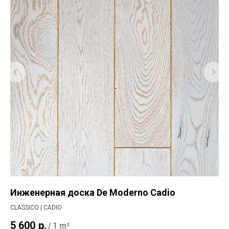
Инженерная доска De Moderno Cadio
Ла
CLASSICO | CADIO
IMP
5 600
р.
3 
/
1 m²