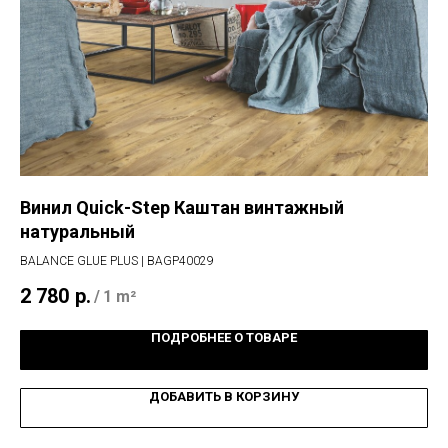
Винил Quick-Step Каштан винтажный
Ла
натуральный
с
BALANCE GLUE PLUS | BAGP40029
ELI
2 780
р.
1 
/
1 m²
ПОДРОБНЕЕ О ТОВАРЕ
ДОБАВИТЬ В КОРЗИНУ