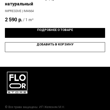
натуральный
к
IMPRESSIVE | IM4664
IMP
2 590
р.
2 
/
1 m²
ПОДРОБНЕЕ О ТОВАРЕ
ДОБАВИТЬ В КОРЗИНУ
© Все права защищены. ИП Железняк М.Н.